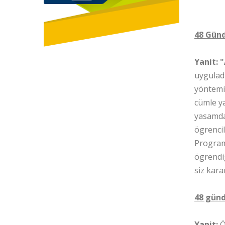
48 Günd
Yanit: 
uyguladi
yöntemi
cümle ya
yasamda 
ögrencil
Programa
ögrendi
siz kara
48 günd
Yanit:
Ö