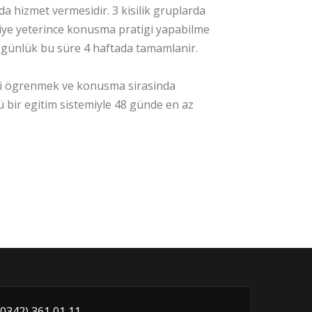
da hizmet vermesidir. 3 kisilik gruplarda
ciye yeterince konusma pratigi yapabilme
 günlük bu süre 4 haftada tamamlanir.
meyi ögrenmek ve konusma sirasinda
ü bir egitim sistemiyle 48 günde en az
(0342) 361 01 11