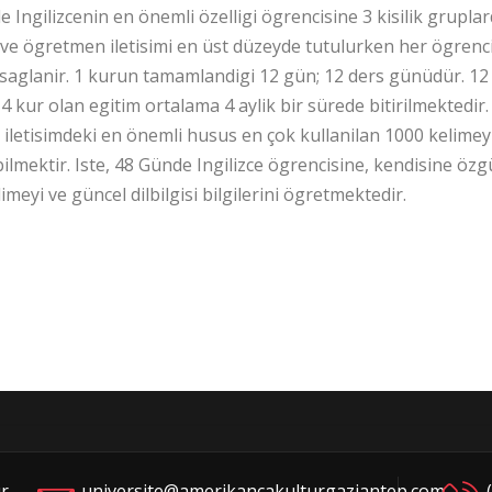
 Ingilizcenin en önemli özelligi ögrencisine 3 kisilik gruplar
 ve ögretmen iletisimi en üst düzeyde tutulurken her ögren
 saglanir. 1 kurun tamamlandigi 12 gün; 12 ders günüdür. 12
 kur olan egitim ortalama 4 aylik bir sürede bitirilmektedir.
e iletisimdeki en önemli husus en çok kullanilan 1000 keli
ilmektir. Iste, 48 Günde Ingilizce ögrencisine, kendisine özg
imeyi ve güncel dilbilgisi bilgilerini ögretmektedir.
r
universite@amerikancakulturgaziantep.com