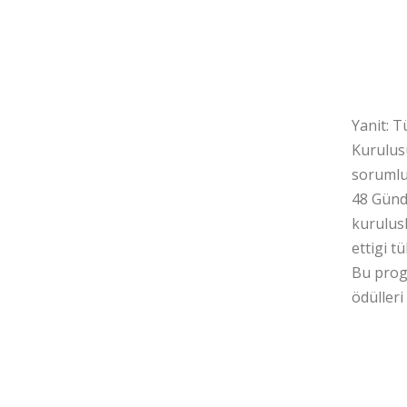
48 
güv
Yanit: 
Kurulus
sorumlul
48 Günd
kurulusl
ettigi t
Bu prog
ödülleri
3-5