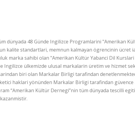
günde Ingilizce hangi kur
encesi altindadir?
Tüm dünyada 48 Günde Ingilizce Programlarini "Amerikan Kült
un kalite standartlari, memnun kalmayan ögrencinin ücret ia
uk marka sahibi olan "Amerikan Kültür Yabanci Dil Kurslari (
e Ingilizce ülkemizde ulusal markalarin üretim ve hizmet s
arindan biri olan Markalar Birligi tarafindan denetlenmekte
üketici haklari yönünden Markalar Birligi tarafindan güvence a
ram “Amerikan Kültür Dernegi”nin tüm dünyada tescilli egit
 kazanmistir.
 Kisilik Siniflarda Ders ve