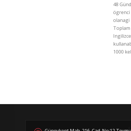
48 Günde
ögrenci
olanagi
Toplam 4
Ingilizc
kullanab
1000 kel
Güneykent Mah. 216. Cad. No:12 Teymu