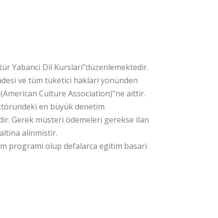
uluslarin
ür Yabanci Dil Kurslari"düzenlemektedir.
desi ve tüm tüketici haklari yönünden
American Culture Association)"ne aittir.
ektöründeki en büyük denetim
dir. Gerek müsteri ödemeleri gerekse ilan
ltina alinmistir.
im programi olup defalarca egitim basari
 12 günde 1 kur