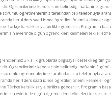
dir. Ögrencilerimiz kendilerinin belirledigi haftanin 3 günü 
e sorumlu ögretmenlerimiz tarafindan cep telefonuyla aranar
amda her 4 ders saati içinde ögretilen önemli kelimeler ögre
ine Türkçe karsiliklariyla birlikte gönderilir. Programin bas
erimizin evlerinde o gün ögrendikleri kelimeleri tekrar etmel
günde Ingilizce nasil uyg
grencilerimiz 3 kisilik gruplarda bilgisayar destekli egitim g
dir. Ögrencilerimiz kendilerinin belirledigi haftanin 3 günü 
e sorumlu ögretmenlerimiz tarafindan cep telefonuyla aranar
amda her 4 ders saati içinde ögretilen önemli kelimeler ögre
ine Türkçe karsiliklariyla birlikte gönderilir. Programin bas
erimizin evlerinde o gün ögrendikleri kelimeleri tekrar etmel
Günde Ingilizceyi Bege