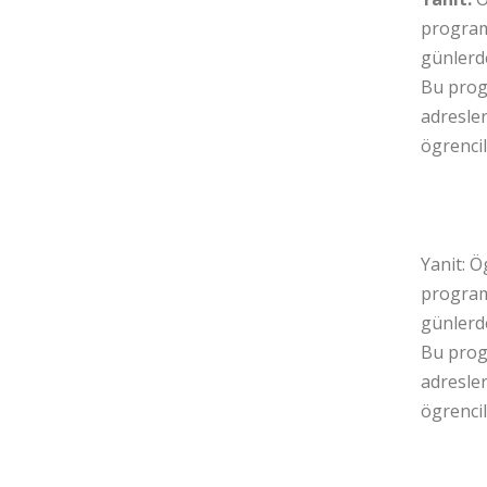
programi
günlerd
Bu progr
adresler
ögrencil
48 
Yanit: Ö
programi
günlerd
Bu progr
adresler
ögrencil
48 