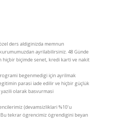
 özel ders aldiginizda memnun
kurumumuzdan ayrilabilirsiniz. 48 Günde
hiçbir biçimde senet, kredi karti ve nakit
 programi begenmedigi için ayrilmak
itimin parasi iade edilir ve hiçbir güçlük
a yazili olarak basvurmasi
cilerimiz (devamsizliklari %10'u
r. Bu tekrar ögrencimiz ögrendigini beyan