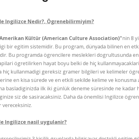
e Ingilizce Nedir?, Ögrenebilirmiyim?
"Amerikan Kültür (American Culture Association)"
nin 8 y
gi bir egitim sistemidir. Bu program, dünyada bilinen en etkil
dir. Bu programda ögrencilere meslekleri dogrultusunda en ç
pilari ögretilirken hayat boyu belki de hiç kullanmayacaklari
hiç kullanmadigi gereksiz gramer bilgileri ve kelimeler ögre
erine en kisa sürede ve en etkili sekilde kelime ve konusma agir
 basladiginizda ilk iki günlük deneme süresinde ne kadar hiz
ginize siz de sasiracaksiniz. Daha da önemlisi Ingilizce ö
r vereceksiniz.
e Ingilizce nasil uygulanir?
grencilerimiz 3 kisilik gruplarda bilgisayar destekli egitim g