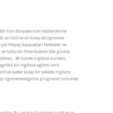
ildir tüm dünyada özel müsterilerine
i, en hizli ve en kolay dil ögrenme
ok ihtiyaç duyacaklari kelimeler ve
 ve hatta bir Amerikalinin bile günlük
tilmez. 48 Günde Ingilizce kurslari,
likli bir Ingilizce egitimi verir.
li ve kadar kolay bir sekilde Ingilizce
grenip ögrenemediginize programin sonunda
örürler. Bu, en düsük ögrenci sayili grup