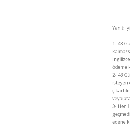
Ol
Yanit: I
1- 48 Gü
kalmazs
Ingilizc
ödeme k
2- 48 Gü
isteyen 
çikartil
veyaipt
3- Her 
geçmedig
edene ka