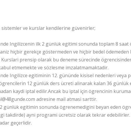
acak?
yi sistemler ve kurslar kendilerine güvenirler;
nde Ingilizcenin ilk 2 günlük egitimi sonunda toplam 8 saat
aniz hiçbir gerekçe göstermeden ve hiçbir bedel ödemeden 
e Kurslari prensip olarak bu deneme sürecinde ögrencisinden 
abul etmemekte ve sözlesme imzalatmamaktadir.
nde Ingilizce egitiminin 12. gününde kisisel nedenleri veya
ögrencilerin 12 günlük ders ücreti alinarak kalan 36 günlük eg
madan kaydi iptal edilir.Ancak bu iptal için ögrencinin kurum
al@48gunde.com adresine mail atmasi sarttir.
12 günlük egitimin sonunda ögrenemedigini beyan eden ögren
i takdirde) ayni programi ücretsiz olarak tekrar edebilirle
dar geçerlidir.