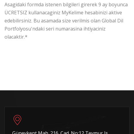
Asagidaki formda istenen bilgileri girerek 9 ay boyunca
ÜCRETSIZ kullanacaginiz MyKelime hesabinizi aktive
edebilirsiniz. Bu asamada size verilmis olan Global Dil
Portfolyosu'ndaki seri numarasina ihtiyaciniz
olacaktir.*
Güneykent Mah. 216. Cad. No:12 Teymur Is