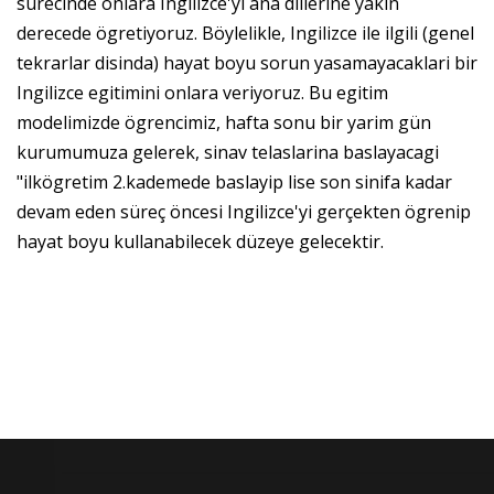
sürecinde onlara Ingilizce'yi ana dillerine yakin
derecede ögretiyoruz. Böylelikle, Ingilizce ile ilgili (genel
tekrarlar disinda) hayat boyu sorun yasamayacaklari bir
Ingilizce egitimini onlara veriyoruz. Bu egitim
modelimizde ögrencimiz, hafta sonu bir yarim gün
kurumumuza gelerek, sinav telaslarina baslayacagi
"ilkögretim 2.kademede baslayip lise son sinifa kadar
devam eden süreç öncesi Ingilizce'yi gerçekten ögrenip
hayat boyu kullanabilecek düzeye gelecektir.