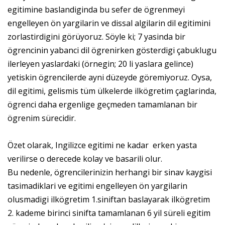
egitimine baslandiginda bu sefer de ögrenmeyi
engelleyen ön yargilarin ve dissal algilarin dil egitimini
zorlastirdigini görüyoruz. Söyle ki; 7 yasinda bir
ögrencinin yabanci dil ögrenirken gösterdigi çabuklugu
ilerleyen yaslardaki (örnegin; 20 li yaslara gelince)
yetiskin ögrencilerde ayni düzeyde göremiyoruz. Oysa,
dil egitimi, gelismis tüm ülkelerde ilkögretim çaglarinda,
ögrenci daha ergenlige geçmeden tamamlanan bir
ögrenim sürecidir.
Özet olarak, Ingilizce egitimi ne kadar erken yasta
verilirse o derecede kolay ve basarili olur.
Bu nedenle, ögrencilerinizin herhangi bir sinav kaygisi
tasimadiklari ve egitimi engelleyen ön yargilarin
olusmadigi ilkögretim 1.siniftan baslayarak ilkögretim
2. kademe birinci sinifta tamamlanan 6 yil süreli egitim